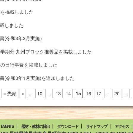
事食を掲載しました
載しました
書(令和3年2月実施）
1学期分 九州ブロック推奨品を掲載しました
どもの日行事食を掲載しました
書(令和3年1月実施)を追加しました
« 先頭
«
...
10
...
13
14
15
16
17
...
20
...
EVENTS
器材・教材の貸出
ダウンロード
サイトマップ
アクセス