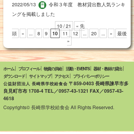
2022/05/13
令和３年度 教材貸出数人気ランキ
ングを掲載しました
10 / 21
« 先
頭
«
...
8
9
10
11
12
...
20
...
»
最後
»
ホーム
プロフィール
物資の供給
活動・EVENTS
器材・教材の貸出
ダウンロード
サイトマップ
アクセス
プライバシーポリシー
〒859-0403 長崎県諫早市多
公益財団法人 長崎県学校給食会
良見町市布 1708-4 TEL／0957-43-1321 FAX／0957-43-
4618
Copyrights© 長崎県学校給食会 All Rights Reserved.