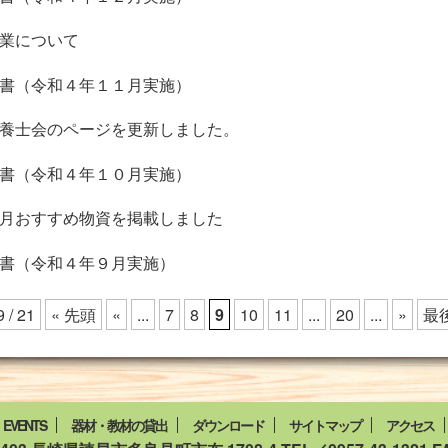
業について
書（令和４年１１月実施）
養士会のページを更新しました。
書（令和４年１０月実施）
月おすすめ物資を掲載しました
書（令和４年９月実施）
9 / 21
« 先頭
«
...
7
8
9
10
11
...
20
...
»
最後
EVENTS
器材・教材の貸出
ダウンロード
サイトマップ
アクセス