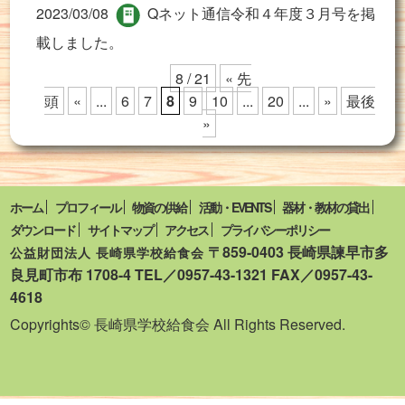
2023/03/08
Qネット通信令和４年度３月号を掲
載しました。
8 / 21
« 先
頭
«
...
6
7
8
9
10
...
20
...
»
最後
»
ホーム
プロフィール
物資の供給
活動・EVENTS
器材・教材の貸出
ダウンロード
サイトマップ
アクセス
プライバシーポリシー
〒859-0403 長崎県諫早市多
公益財団法人 長崎県学校給食会
良見町市布 1708-4 TEL／0957-43-1321 FAX／0957-43-
4618
Copyrights© 長崎県学校給食会 All Rights Reserved.