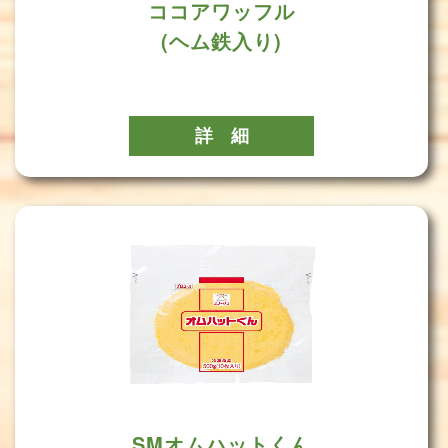
ココアワッフル
(ヘム鉄入り)
詳 細
SMオムハットくん